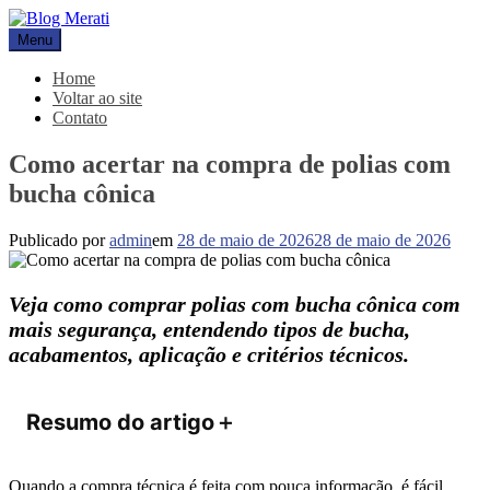
Pular
para
Menu
Blog Merati
Líder na fabricação de peças para Indústrias
o
conteúdo
Home
Voltar ao site
Contato
Como acertar na compra de polias com
bucha cônica
Publicado por
admin
em
28 de maio de 2026
28 de maio de 2026
Veja como comprar polias com bucha cônica com
mais segurança, entendendo tipos de bucha,
acabamentos, aplicação e critérios técnicos.
Resumo do artigo
＋
Quando a compra técnica é feita com pouca informação, é fácil