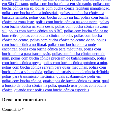
em São Caetano
,
polias com bucha cônica em são paulo
,
polias com
bucha cônica em sp
,
polias com bucha cônica facilitam manutenção
,
polias com bucha cônica industriais
,
polias com bucha cônica na
baixada santista
,
polias com bucha cônica na luz
,
polias com bucha
cônica na zona leste
,
polias com bucha cônica na zona norte
,
polias
com bucha cônica na zona oeste
,
polias com bucha cônica na zona
sul
,
polias com bucha cônica no ABC
,
polias com bucha cônica no
bom retiro
,
polias com bucha cônica no brás
,
polias com bucha
cônica no centro
,
polias com bucha cônica no centro de sp
,
polias
com bucha cônica no litoral
,
polias com bucha cônica onde
encontrar
,
polias com bucha cônica para máquinas
,
polias com
bucha cônica para transmissão
,
polias com bucha cônica perto de
mim
,
polias com bucha cônica precisam de balanceamento
,
polias
com bucha cônica preço
,
polias com bucha cônica próximo a mim
,
polias com bucha cônica servem para quais máquinas
,
polias com
bucha cônica sob medida
,
polias industriais com tolerância definida
,
polias para transmissão mecânica
,
quais acabamentos pedir em
polias com bucha cônica
,
quais tipos de bucha cônica existem
,
qual
a função da bucha cônica na polia
,
quando usar polias com bucha
cônica
,
quando usar polias com bucha cônica especiais
Deixe um comentário
Comentário
*