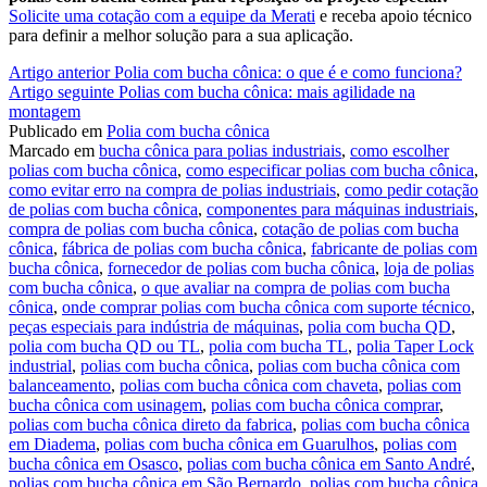
Solicite uma cotação com a equipe da Merati
e receba apoio técnico
para definir a melhor solução para a sua aplicação.
Continue
Artigo anterior
Polia com bucha cônica: o que é e como funciona?
Artigo seguinte
Polias com bucha cônica: mais agilidade na
lendo
montagem
Publicado em
Polia com bucha cônica
Marcado em
bucha cônica para polias industriais
,
como escolher
polias com bucha cônica
,
como especificar polias com bucha cônica
,
como evitar erro na compra de polias industriais
,
como pedir cotação
de polias com bucha cônica
,
componentes para máquinas industriais
,
compra de polias com bucha cônica
,
cotação de polias com bucha
cônica
,
fábrica de polias com bucha cônica
,
fabricante de polias com
bucha cônica
,
fornecedor de polias com bucha cônica
,
loja de polias
com bucha cônica
,
o que avaliar na compra de polias com bucha
cônica
,
onde comprar polias com bucha cônica com suporte técnico
,
peças especiais para indústria de máquinas
,
polia com bucha QD
,
polia com bucha QD ou TL
,
polia com bucha TL
,
polia Taper Lock
industrial
,
polias com bucha cônica
,
polias com bucha cônica com
balanceamento
,
polias com bucha cônica com chaveta
,
polias com
bucha cônica com usinagem
,
polias com bucha cônica comprar
,
polias com bucha cônica direto da fabrica
,
polias com bucha cônica
em Diadema
,
polias com bucha cônica em Guarulhos
,
polias com
bucha cônica em Osasco
,
polias com bucha cônica em Santo André
,
polias com bucha cônica em São Bernardo
,
polias com bucha cônica