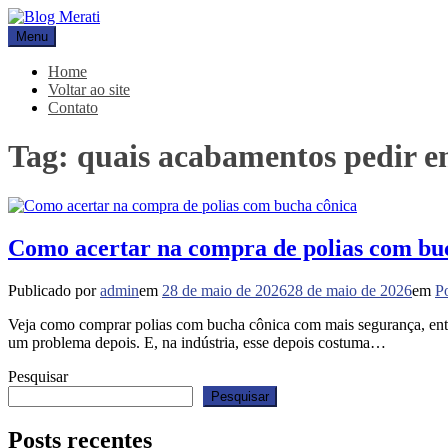
Pular
para
Menu
Blog Merati
Líder na fabricação de peças para Indústrias
o
conteúdo
Home
Voltar ao site
Contato
Tag:
quais acabamentos pedir e
Como acertar na compra de polias com bu
Publicado por
admin
em
28 de maio de 2026
28 de maio de 2026
em
P
Veja como comprar polias com bucha cônica com mais segurança, enten
um problema depois. E, na indústria, esse depois costuma…
Pesquisar
Pesquisar
Posts recentes