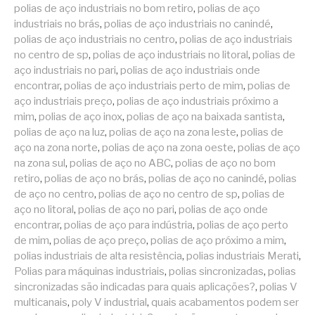
polias de aço industriais no bom retiro
,
polias de aço
industriais no brás
,
polias de aço industriais no canindé
,
polias de aço industriais no centro
,
polias de aço industriais
no centro de sp
,
polias de aço industriais no litoral
,
polias de
aço industriais no pari
,
polias de aço industriais onde
encontrar
,
polias de aço industriais perto de mim
,
polias de
aço industriais preço
,
polias de aço industriais próximo a
mim
,
polias de aço inox
,
polias de aço na baixada santista
,
polias de aço na luz
,
polias de aço na zona leste
,
polias de
aço na zona norte
,
polias de aço na zona oeste
,
polias de aço
na zona sul
,
polias de aço no ABC
,
polias de aço no bom
retiro
,
polias de aço no brás
,
polias de aço no canindé
,
polias
de aço no centro
,
polias de aço no centro de sp
,
polias de
aço no litoral
,
polias de aço no pari
,
polias de aço onde
encontrar
,
polias de aço para indústria
,
polias de aço perto
de mim
,
polias de aço preço
,
polias de aço próximo a mim
,
polias industriais de alta resistência
,
polias industriais Merati
,
Polias para máquinas industriais
,
polias sincronizadas
,
polias
sincronizadas são indicadas para quais aplicações?
,
polias V
multicanais
,
poly V industrial
,
quais acabamentos podem ser