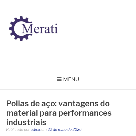
Pular
para
o
conteúdo
BLOG MERATI
Líder na fabricação de peças para Indústrias
MENU
Polias de aço: vantagens do
material para performances
industriais
Publicado por
admin
em
22 de maio de 2026