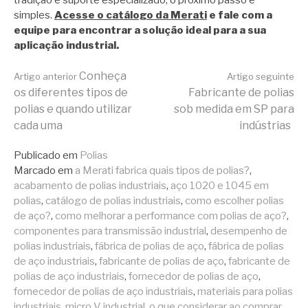
simples.
Acesse o catálogo da Merati
e fale com a
equipe para encontrar a solução ideal para a sua
aplicação industrial.
Continue
Conheça
Artigo anterior
Artigo seguinte
os diferentes tipos de
Fabricante de polias
polias e quando utilizar
sob medida em SP para
lendo
cada uma
indústrias
Publicado em
Polias
Marcado em
a Merati fabrica quais tipos de polias?
,
acabamento de polias industriais
,
aço 1020 e 1045 em
polias
,
catálogo de polias industriais
,
como escolher polias
de aço?
,
como melhorar a performance com polias de aço?
,
componentes para transmissão industrial
,
desempenho de
polias industriais
,
fábrica de polias de aço
,
fábrica de polias
de aço industriais
,
fabricante de polias de aço
,
fabricante de
polias de aço industriais
,
fornecedor de polias de aço
,
fornecedor de polias de aço industriais
,
materiais para polias
industriais
,
micro V industrial
,
o que considerar ao comprar