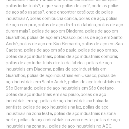
polias industriais?
,
o que são polias de aço?
,
onde as polias
de aço são usadas?
,
onde encontrar catálogo de polias
industriais?
,
polias com bucha cônica
,
polias de aço
,
polias
de aço comprar
,
polias de aço direto da fabrica
,
polias de aço
duram mais?
,
polias de aço em Diadema
,
polias de aço em
Guarulhos
,
polias de aço em Osasco
,
polias de aço em Santo
André
,
polias de aço em São Bernardo
,
polias de aço em São
Caetano
,
polias de aço em são paulo
,
polias de aço em sp
,
polias de aço industriais
,
polias de aço industriais comprar
,
polias de aço industriais direto da fabrica
,
polias de aço
industriais em Diadema
,
polias de aço industriais em
Guarulhos
,
polias de aço industriais em Osasco
,
polias de
aço industriais em Santo André
,
polias de aço industriais em
São Bernardo
,
polias de aço industriais em São Caetano
,
polias de aço industriais em são paulo
,
polias de aço
industriais em sp
,
polias de aço industriais na baixada
santista
,
polias de aço industriais na luz
,
polias de aço
industriais na zona leste
,
polias de aço industriais na zona
norte
,
polias de aço industriais na zona oeste
,
polias de aço
industriais na zona sul
,
polias de aço industriais no ABC
,