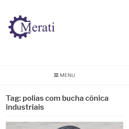
Pular
para
o
conteúdo
BLOG MERATI
Líder na fabricação de peças para Indústrias
MENU
Tag:
polias com bucha cônica
industriais