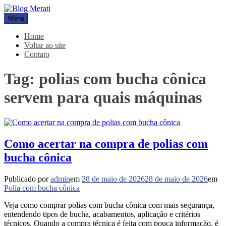
Pular
para
Menu
Blog Merati
Líder na fabricação de peças para Indústrias
o
conteúdo
Home
Voltar ao site
Contato
Tag:
polias com bucha cônica
servem para quais máquinas
Como acertar na compra de polias com
bucha cônica
Publicado por
admin
em
28 de maio de 2026
28 de maio de 2026
em
Polia com bucha cônica
Veja como comprar polias com bucha cônica com mais segurança,
entendendo tipos de bucha, acabamentos, aplicação e critérios
técnicos. Quando a compra técnica é feita com pouca informação, é