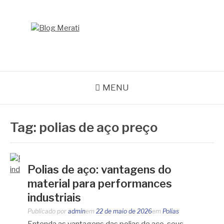
Pular
para
o
BLOG MERATI
conteúdo
Líder na fabricação de peças para Indústrias
MENU
Tag:
polias de aço preço
Polias de aço: vantagens do
material para performances
industriais
Publicado por
admin
em
22 de maio de 2026
em
Polias