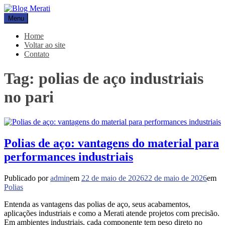
Pular
para
Menu
Blog Merati
Líder na fabricação de peças para Indústrias
o
conteúdo
Home
Voltar ao site
Contato
Tag:
polias de aço industriais
no pari
Polias de aço: vantagens do material para
performances industriais
Publicado por
admin
em
22 de maio de 2026
22 de maio de 2026
em
Polias
Entenda as vantagens das polias de aço, seus acabamentos,
aplicações industriais e como a Merati atende projetos com precisão.
Em ambientes industriais, cada componente tem peso direto no