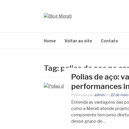
Pular
para
o
BLOG MERATI
conteúdo
Líder na fabricação de peças para Indústrias
Home
Voltar ao site
Contato
Tag:
polias de aço no ce
Polias de aço: v
performances in
Publicado por
admin
em
22 de maio
Entenda as vantagens das pol
como a Merati atende projeto
componente tem peso direto n
desse grupo de…