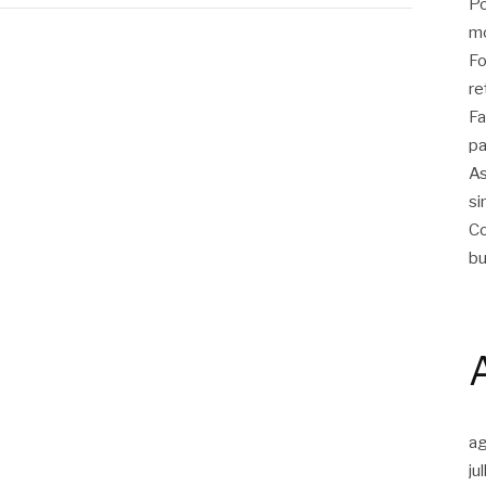
Po
m
Fo
re
Fa
pa
As
si
Co
bu
a
ju