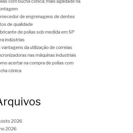
lias com bucha cônica: mais agilidade na
ontagem
rnecedor de engrenagens de dentes
tos de qualidade
bricante de polias sob medida em SP
ra indústrias
 vantagens da utilização de correias
ncronizadoras nas máquinas industriais
mo acertar na compra de polias com
cha cônica
Arquivos
gosto 2026
lho 2026