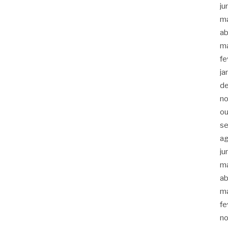
ju
m
ab
m
fe
ja
d
n
ou
s
a
ju
m
ab
m
fe
n