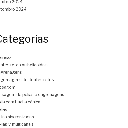
tubro 2024
etembro 2024
Categorias
rreias
ntes retos ou helicoidais
ngrenagens
grenagens de dentes retos
resagem
esagem de polias e engrenagens
lia com bucha cônica
lias
lias sincronizadas
lias V multicanais