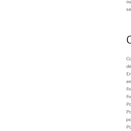
ou
s
Co
de
E
en
F
Fr
Po
Po
po
Po