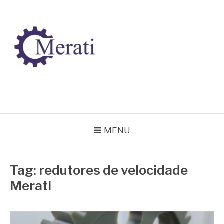
Pular
para
o
conteúdo
BLOG MERATI
Líder na fabricação de peças para Indústrias
MENU
Tag:
redutores de velocidade
Merati