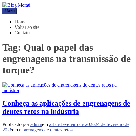
Pular
para
Menu
Blog Merati
Líder na fabricação de peças para Indústrias
o
conteúdo
Home
Voltar ao site
Contato
Tag:
Qual o papel das
engrenagens na transmissão de
torque?
Conheça as aplicações de engrenagens de
dentes retos na indústria
Publicado por
admin
em
24 de fevereiro de 2026
24 de fevereiro de
2026
em
engrenagens de dentes retos