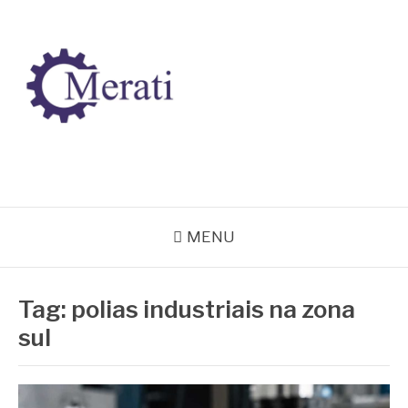
Pular
para
o
conteúdo
BLOG MERATI
Líder na fabricação de peças para Indústrias
MENU
Tag:
polias industriais na zona
sul