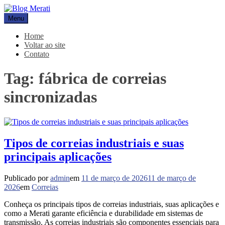
Pular
para
Menu
Blog Merati
Líder na fabricação de peças para Indústrias
o
conteúdo
Home
Voltar ao site
Contato
Tag:
fábrica de correias
sincronizadas
Tipos de correias industriais e suas
principais aplicações
Publicado por
admin
em
11 de março de 2026
11 de março de
2026
em
Correias
Conheça os principais tipos de correias industriais, suas aplicações e
como a Merati garante eficiência e durabilidade em sistemas de
transmissão. As correias industriais são componentes essenciais para