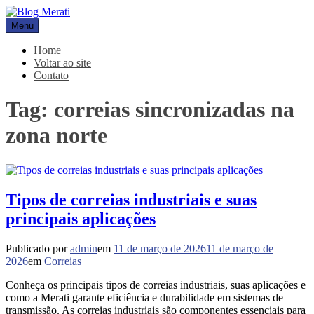
Pular
para
Menu
Blog Merati
Líder na fabricação de peças para Indústrias
o
conteúdo
Home
Voltar ao site
Contato
Tag:
correias sincronizadas na
zona norte
Tipos de correias industriais e suas
principais aplicações
Publicado por
admin
em
11 de março de 2026
11 de março de
2026
em
Correias
Conheça os principais tipos de correias industriais, suas aplicações e
como a Merati garante eficiência e durabilidade em sistemas de
transmissão. As correias industriais são componentes essenciais para