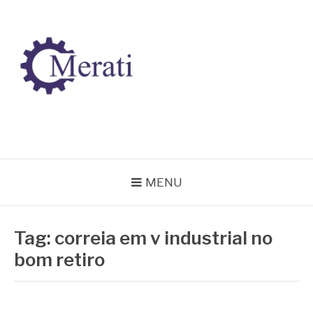
Pular
para
o
conteúdo
BLOG MERATI
Líder na fabricação de peças para Indústrias
MENU
Tag:
correia em v industrial no
bom retiro