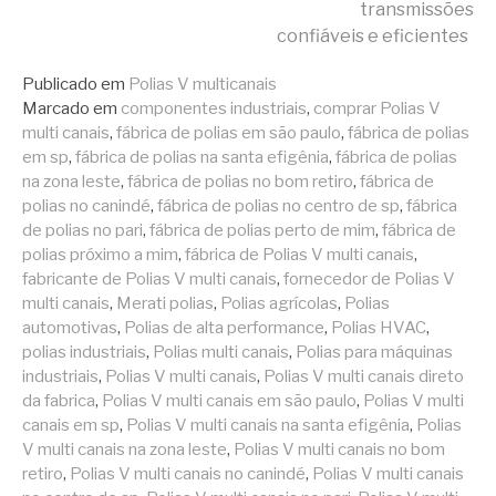
transmissões
lendo
confiáveis e eficientes
Publicado em
Polias V multicanais
Marcado em
componentes industriais
,
comprar Polias V
multi canais
,
fábrica de polias em são paulo
,
fábrica de polias
em sp
,
fábrica de polias na santa efigênia
,
fábrica de polias
na zona leste
,
fábrica de polias no bom retiro
,
fábrica de
polias no canindé
,
fábrica de polias no centro de sp
,
fábrica
de polias no pari
,
fábrica de polias perto de mim
,
fábrica de
polias próximo a mim
,
fábrica de Polias V multi canais
,
fabricante de Polias V multi canais
,
fornecedor de Polias V
multi canais
,
Merati polias
,
Polias agrícolas
,
Polias
automotivas
,
Polias de alta performance
,
Polias HVAC
,
polias industriais
,
Polias multi canais
,
Polias para máquinas
industriais
,
Polias V multi canais
,
Polias V multi canais direto
da fabrica
,
Polias V multi canais em são paulo
,
Polias V multi
canais em sp
,
Polias V multi canais na santa efigênia
,
Polias
V multi canais na zona leste
,
Polias V multi canais no bom
retiro
,
Polias V multi canais no canindé
,
Polias V multi canais