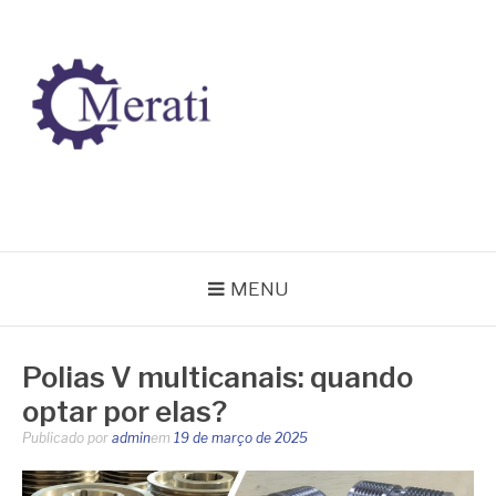
Pular
para
o
conteúdo
BLOG MERATI
Líder na fabricação de peças para Indústrias
MENU
Polias V multicanais: quando
optar por elas?
Publicado por
admin
em
19 de março de 2025