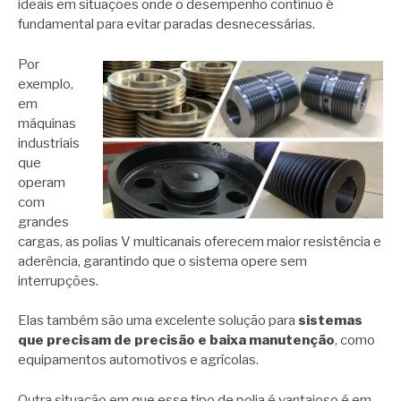
ideais em situações onde o desempenho contínuo é
fundamental para evitar paradas desnecessárias.
Por
exemplo,
em
máquinas
industriais
que
operam
com
grandes
cargas, as polias V multicanais oferecem maior resistência e
aderência, garantindo que o sistema opere sem
interrupções.
Elas também são uma excelente solução para
sistemas
que precisam de precisão e baixa manutenção
, como
equipamentos automotivos e agrícolas.
Outra situação em que esse tipo de polia é vantajoso é em