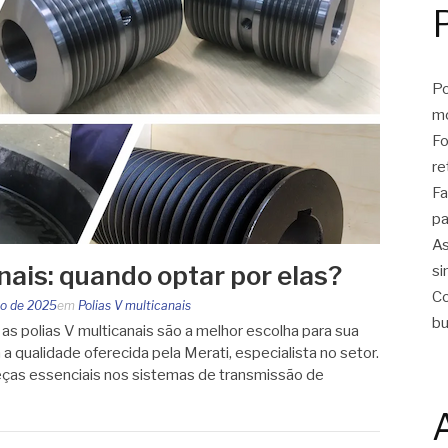
Po
m
Fo
re
Fa
pa
As
nais: quando optar por elas?
si
Co
o de 2025
em
Polias V multicanais
bu
s polias V multicanais são a melhor escolha para sua
a qualidade oferecida pela Merati, especialista no setor.
peças essenciais nos sistemas de transmissão de