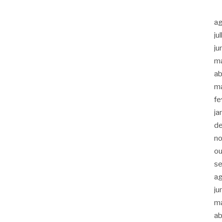
a
ju
ju
m
ab
m
fe
ja
d
n
ou
s
a
ju
m
ab