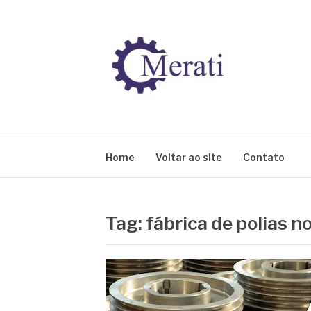
Pular
para
o
conteúdo
BLOG MERATI
Líder na fabricação de peças para Indústrias
Home
Voltar ao site
Contato
Tag:
fábrica de polias n