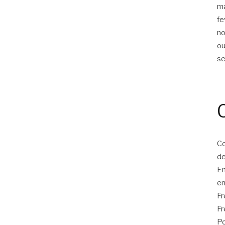
m
fe
n
ou
s
Co
de
E
en
F
Fr
Po