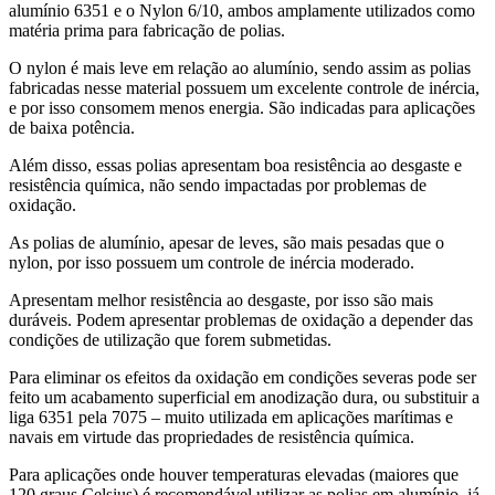
alumínio 6351 e o Nylon 6/10, ambos amplamente utilizados como
matéria prima para fabricação de polias.
O nylon é mais leve em relação ao alumínio, sendo assim as polias
fabricadas nesse material possuem um excelente controle de inércia,
e por isso consomem menos energia. São indicadas para aplicações
de baixa potência.
Além disso, essas polias apresentam boa resistência ao desgaste e
resistência química, não sendo impactadas por problemas de
oxidação.
As polias de alumínio, apesar de leves, são mais pesadas que o
nylon, por isso possuem um controle de inércia moderado.
Apresentam melhor resistência ao desgaste, por isso são mais
duráveis. Podem apresentar problemas de oxidação a depender das
condições de utilização que forem submetidas.
Para eliminar os efeitos da oxidação em condições severas pode ser
feito um acabamento superficial em anodização dura, ou substituir a
liga 6351 pela 7075 – muito utilizada em aplicações marítimas e
navais em virtude das propriedades de resistência química.
Para aplicações onde houver temperaturas elevadas (maiores que
120 graus Celsius) é recomendável utilizar as polias em alumínio, já