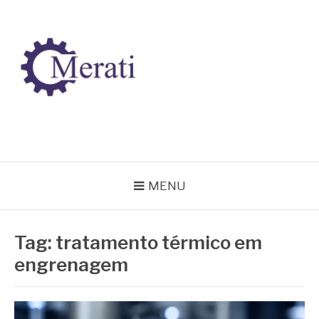
Pular
para
o
conteúdo
BLOG MERATI
Líder na fabricação de peças para Indústrias
MENU
Tag:
tratamento térmico em
engrenagem