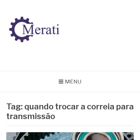
Pular
para
o
conteúdo
BLOG MERATI
Líder na fabricação de peças para Indústrias
MENU
Tag:
quando trocar a correia para
transmissão