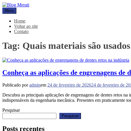
Pular
para
Menu
Blog Merati
Líder na fabricação de peças para Indústrias
o
conteúdo
Home
Voltar ao site
Contato
Tag:
Quais materiais são usados
Conheça as aplicações de engrenagens de de
Publicado por
admin
em
24 de fevereiro de 2026
24 de fevereiro de 2
Descubra as principais aplicações de engrenagens de dentes retos na i
indispensáveis da engenharia mecânica. Presentes em praticamente 
Pesquisar
Pesquisar
Posts recentes