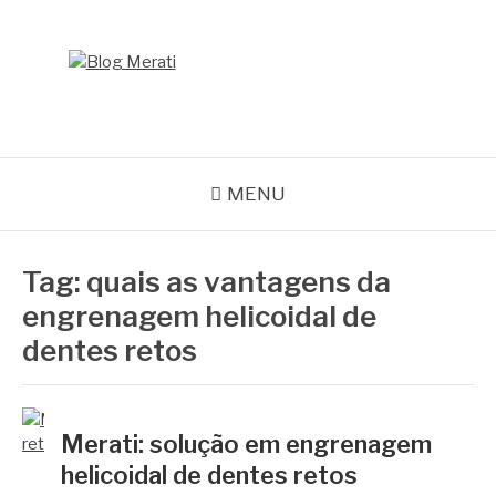
Pular
para
o
BLOG MERATI
conteúdo
Líder na fabricação de peças para Indústrias
MENU
Tag:
quais as vantagens da
engrenagem helicoidal de
dentes retos
Merati: solução em engrenagem
helicoidal de dentes retos