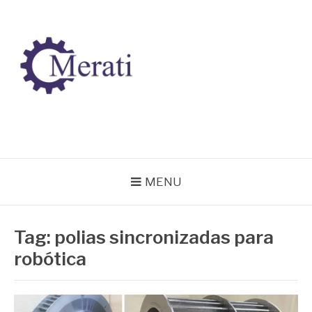
Pular
para
o
conteúdo
BLOG MERATI
Líder na fabricação de peças para Indústrias
MENU
Tag:
polias sincronizadas para
robótica