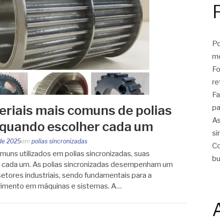
Po
m
Fo
re
Fa
riais mais comuns de polias
pa
As
 quando escolher cada um
si
 de 2025
em
polias sincronizadas
Co
muns utilizados em polias sincronizadas, suas
bu
 cada um. As polias sincronizadas desempenham um
etores industriais, sendo fundamentais para a
vimento em máquinas e sistemas. A…