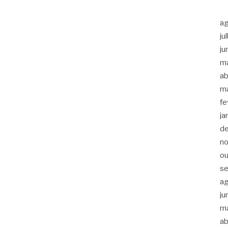
a
ju
ju
m
ab
m
fe
ja
d
n
ou
s
a
ju
m
ab