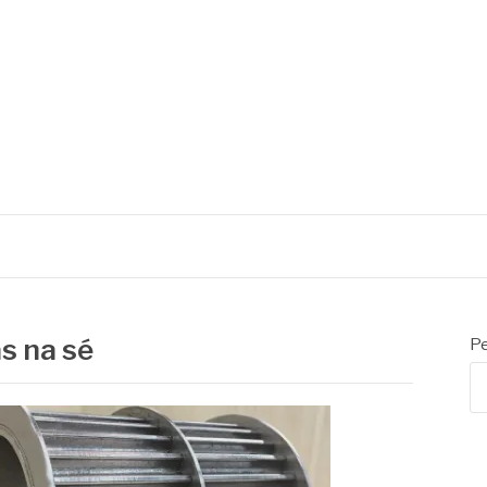
s na sé
Pe