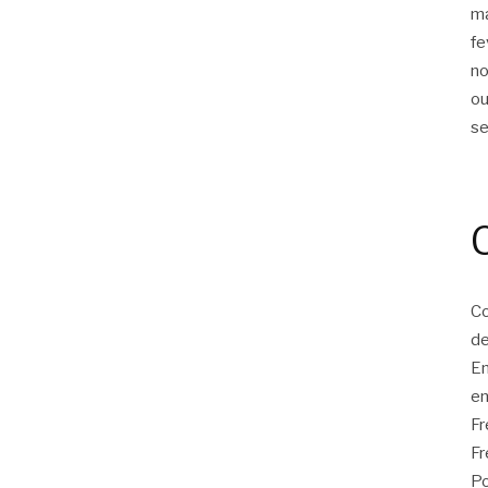
m
fe
n
ou
s
Co
de
E
en
F
Fr
Po