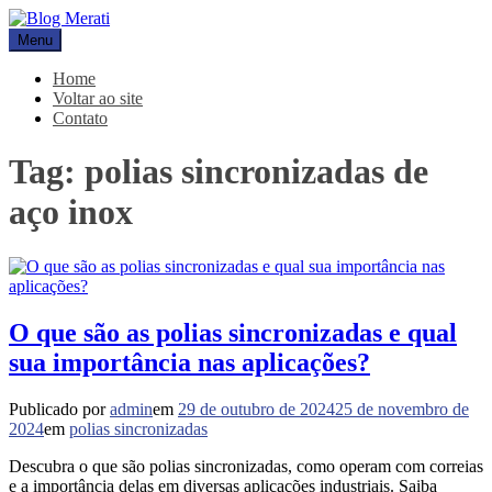
Pular
para
Menu
Blog Merati
Líder na fabricação de peças para Indústrias
o
conteúdo
Home
Voltar ao site
Contato
Tag:
polias sincronizadas de
aço inox
O que são as polias sincronizadas e qual
sua importância nas aplicações?
Publicado por
admin
em
29 de outubro de 2024
25 de novembro de
2024
em
polias sincronizadas
Descubra o que são polias sincronizadas, como operam com correias
e a importância delas em diversas aplicações industriais. Saiba