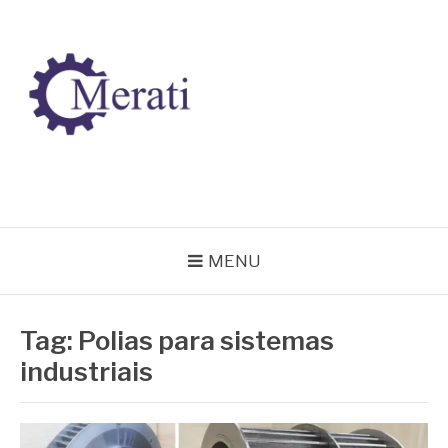
Pular
para
o
conteúdo
BLOG MERATI
Líder na fabricação de peças para Indústrias
MENU
Tag:
Polias para sistemas
industriais