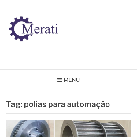
Pular
para
o
conteúdo
BLOG MERATI
Líder na fabricação de peças para Indústrias
MENU
Tag:
polias para automação