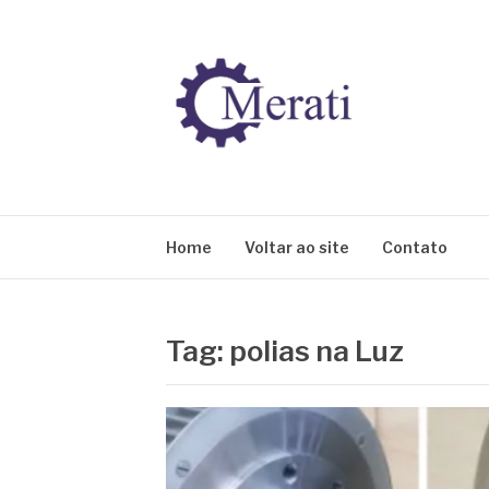
Pular
para
o
conteúdo
BLOG MERATI
Líder na fabricação de peças para Indústrias
Home
Voltar ao site
Contato
Tag:
polias na Luz