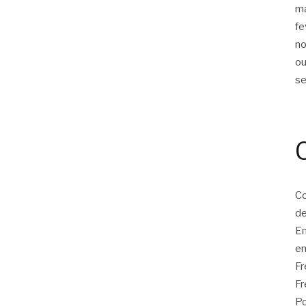
m
fe
n
ou
s
Co
de
E
en
F
Fr
Po