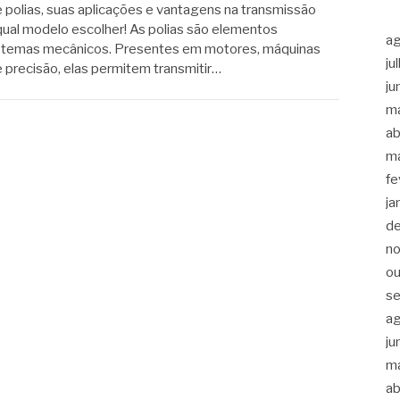
e polias, suas aplicações e vantagens na transmissão
qual modelo escolher! As polias são elementos
a
istemas mecânicos. Presentes em motores, máquinas
ju
 precisão, elas permitem transmitir…
ju
m
ab
m
fe
ja
d
n
ou
s
a
ju
m
ab