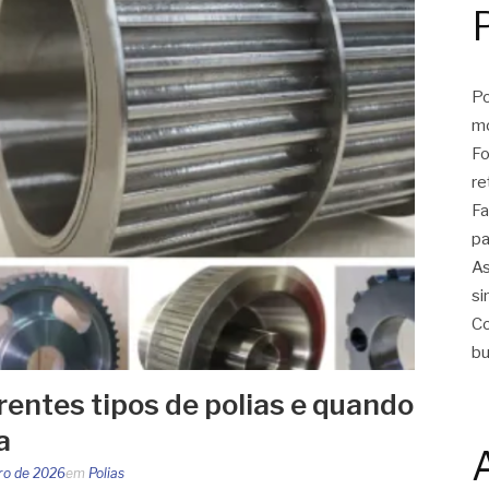
Po
m
Fo
re
Fa
pa
As
si
Co
bu
rentes tipos de polias e quando
a
iro de 2026
em
Polias