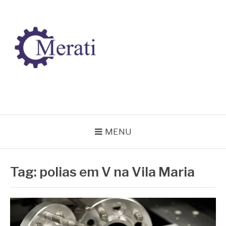
Pular
para
o
conteúdo
BLOG MERATI
Líder na fabricação de peças para Indústrias
MENU
Tag:
polias em V na Vila Maria