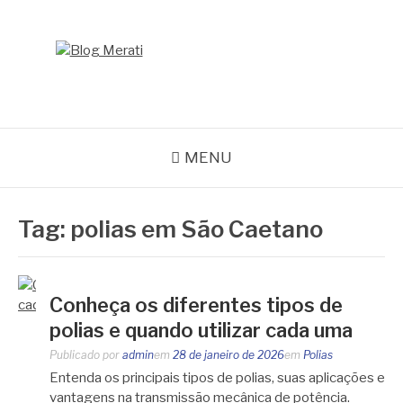
Pular
para
o
BLOG MERATI
conteúdo
Líder na fabricação de peças para Indústrias
MENU
Tag:
polias em São Caetano
Conheça os diferentes tipos de
polias e quando utilizar cada uma
Publicado por
admin
em
28 de janeiro de 2026
em
Polias
Entenda os principais tipos de polias, suas aplicações e
vantagens na transmissão mecânica de potência.