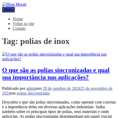
Pular
para
Menu
Blog Merati
Líder na fabricação de peças para Indústrias
o
conteúdo
Home
Voltar ao site
Contato
Tag:
polias de inox
O que são as polias sincronizadas e qual
sua importância nas aplicações?
Publicado por
admin
em
29 de outubro de 2024
25 de novembro de
2024
em
polias sincronizadas
Descubra o que são polias sincronizadas, como operam com correias
e a importância delas em diversas aplicações industriais. Saiba
também sobre os principais tipos de polias, seus materiais e onde
aplicá-las. As polias sincronizadas desempenham um papel crucial