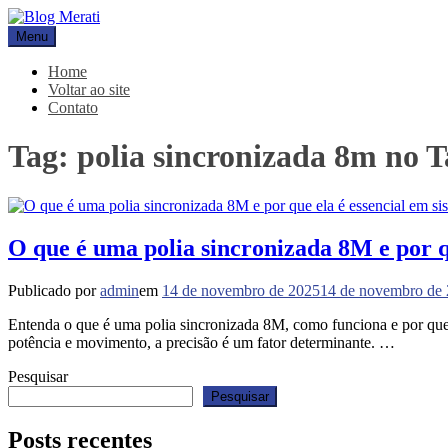
Pular
para
Menu
Blog Merati
Líder na fabricação de peças para Indústrias
o
conteúdo
Home
Voltar ao site
Contato
Tag:
polia sincronizada 8m no 
O que é uma polia sincronizada 8M e por qu
Publicado por
admin
em
14 de novembro de 2025
14 de novembro de
Entenda o que é uma polia sincronizada 8M, como funciona e por que 
potência e movimento, a precisão é um fator determinante. …
Pesquisar
Pesquisar
Posts recentes