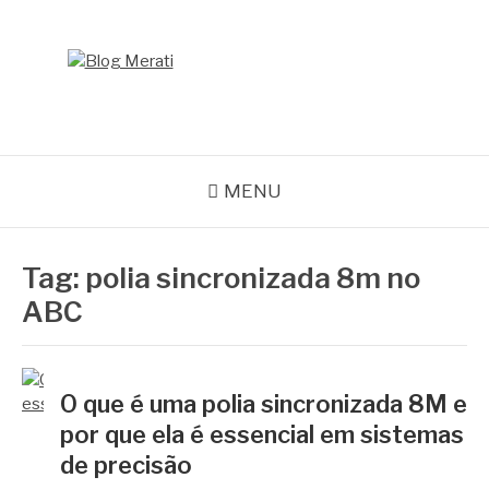
Pular
para
o
BLOG MERATI
conteúdo
Líder na fabricação de peças para Indústrias
MENU
Tag:
polia sincronizada 8m no
ABC
O que é uma polia sincronizada 8M e
por que ela é essencial em sistemas
de precisão