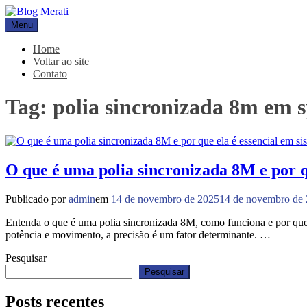
Pular
para
Menu
Blog Merati
Líder na fabricação de peças para Indústrias
o
conteúdo
Home
Voltar ao site
Contato
Tag:
polia sincronizada 8m em 
O que é uma polia sincronizada 8M e por qu
Publicado por
admin
em
14 de novembro de 2025
14 de novembro de
Entenda o que é uma polia sincronizada 8M, como funciona e por que 
potência e movimento, a precisão é um fator determinante. …
Pesquisar
Pesquisar
Posts recentes