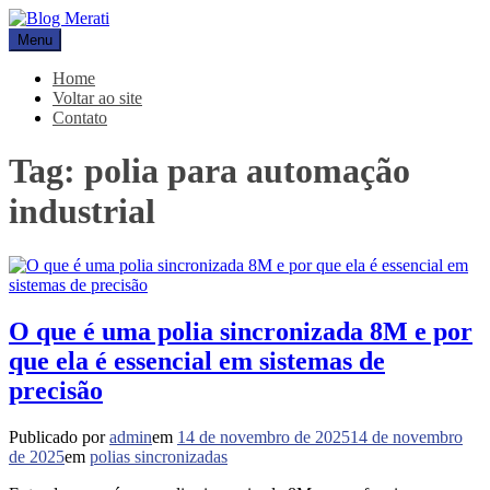
Pular
para
Menu
Blog Merati
Líder na fabricação de peças para Indústrias
o
conteúdo
Home
Voltar ao site
Contato
Tag:
polia para automação
industrial
O que é uma polia sincronizada 8M e por
que ela é essencial em sistemas de
precisão
Publicado por
admin
em
14 de novembro de 2025
14 de novembro
de 2025
em
polias sincronizadas