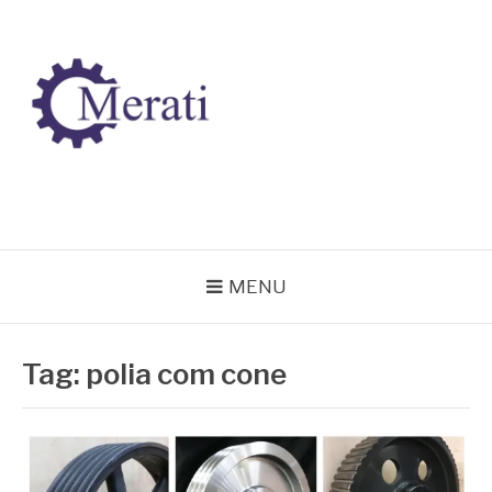
Pular
para
o
conteúdo
BLOG MERATI
Líder na fabricação de peças para Indústrias
MENU
Tag:
polia com cone