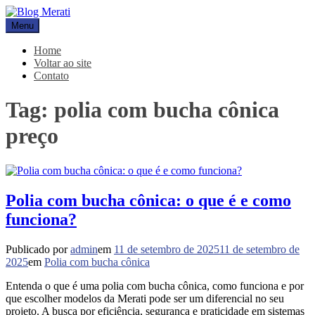
Pular
para
Menu
Blog Merati
Líder na fabricação de peças para Indústrias
o
conteúdo
Home
Voltar ao site
Contato
Tag:
polia com bucha cônica
preço
Polia com bucha cônica: o que é e como
funciona?
Publicado por
admin
em
11 de setembro de 2025
11 de setembro de
2025
em
Polia com bucha cônica
Entenda o que é uma polia com bucha cônica, como funciona e por
que escolher modelos da Merati pode ser um diferencial no seu
projeto. A busca por eficiência, segurança e praticidade em sistemas