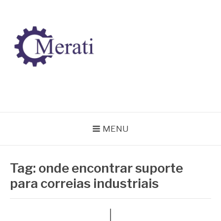
Pular
para
o
conteúdo
BLOG MERATI
Líder na fabricação de peças para Indústrias
MENU
Tag:
onde encontrar suporte
para correias industriais