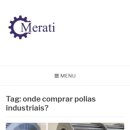
Pular
para
o
conteúdo
BLOG MERATI
Líder na fabricação de peças para Indústrias
MENU
Tag:
onde comprar polias
industriais?