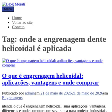
Pular
para
Menu
Blog Merati
Líder na fabricação de peças para Indústrias
o
conteúdo
Home
Voltar ao site
Contato
Tag:
onde a engrenagem dente
helicoidal é aplicada
O que é engrenagem helicoidal:
aplicações, vantagens e onde comprar
Publicado por
admin
em
21 de maio de 2026
21 de maio de 2026
em
Engrenagens
ntenda o que é engrenagem helicoidal, suas aplicações, vantagens,
diferenças e onde comprar com segurança para projetos industriais.