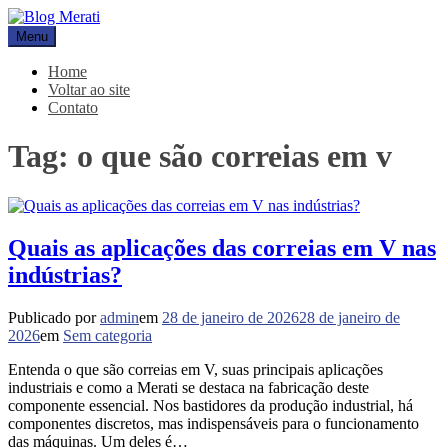
Pular
para
Menu
Blog Merati
Líder na fabricação de peças para Indústrias
o
conteúdo
Home
Voltar ao site
Contato
Tag:
o que são correias em v
Quais as aplicações das correias em V nas
indústrias?
Publicado por
admin
em
28 de janeiro de 2026
28 de janeiro de
2026
em
Sem categoria
Entenda o que são correias em V, suas principais aplicações
industriais e como a Merati se destaca na fabricação deste
componente essencial. Nos bastidores da produção industrial, há
componentes discretos, mas indispensáveis para o funcionamento
das máquinas. Um deles é…