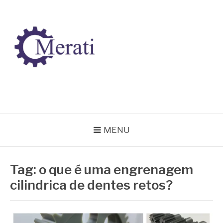
Pular
para
o
conteúdo
BLOG MERATI
Líder na fabricação de peças para Indústrias
MENU
Tag:
o que é uma engrenagem
cilindrica de dentes retos?