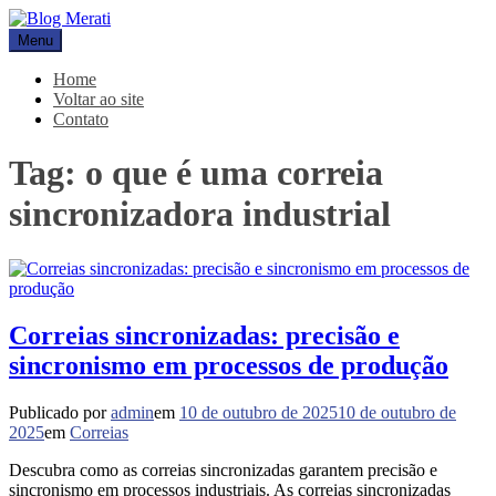
Pular
para
Menu
Blog Merati
Líder na fabricação de peças para Indústrias
o
conteúdo
Home
Voltar ao site
Contato
Tag:
o que é uma correia
sincronizadora industrial
Correias sincronizadas: precisão e
sincronismo em processos de produção
Publicado por
admin
em
10 de outubro de 2025
10 de outubro de
2025
em
Correias
Descubra como as correias sincronizadas garantem precisão e
sincronismo em processos industriais. As correias sincronizadas