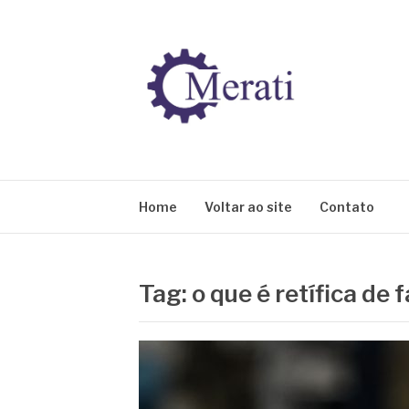
Pular
para
o
conteúdo
BLOG MERATI
Líder na fabricação de peças para Indústrias
Home
Voltar ao site
Contato
Tag:
o que é retífica de 