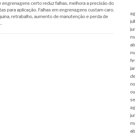
 engrenagens certo reduz falhas, melhora a precisão do
tas para aplicação. Falhas em engrenagens custam caro.
a
uina, retrabalho, aumento de manutenção e perda de
ju
…
ju
m
ab
m
fe
ja
d
n
ou
s
a
ju
m
ab