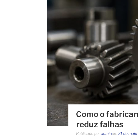
Como o fabrican
reduz falhas
Publicado por
admin
em
21 de maio