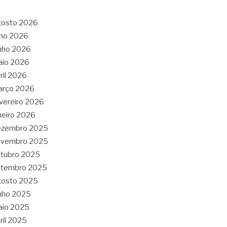
gosto 2026
lho 2026
nho 2026
aio 2026
ril 2026
arço 2026
vereiro 2026
neiro 2026
ezembro 2025
ovembro 2025
tubro 2025
etembro 2025
gosto 2025
nho 2025
aio 2025
ril 2025