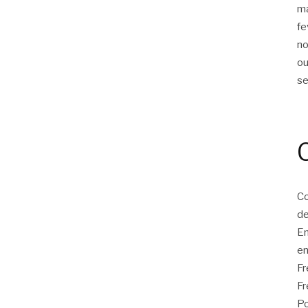
m
fe
n
ou
s
Co
de
E
en
F
Fr
Po