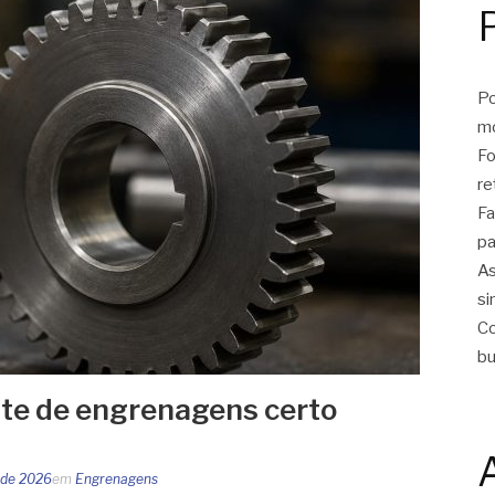
Po
m
Fo
re
Fa
pa
As
si
Co
bu
te de engrenagens certo
 de 2026
em
Engrenagens