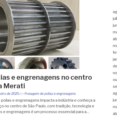
a
ju
ju
m
ab
m
fe
ja
d
n
ias e engrenagens no centro
ou
a Merati
s
a
reiro de 2025
em
Fresagem de polias e engrenagens
ju
olias e engrenagens impacta a indústria e conheça a
iço no centro de São Paulo, com tradição, tecnologia e
m
as e engrenagens é um processo essencial para a…
ab