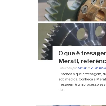
O que é fresage
Merati, referên
Publicado por
admin
em
26 de maio
Entenda o que é fresagem, tra
sob medida. Conheça a Merat
fresagem é um processo essen
de…