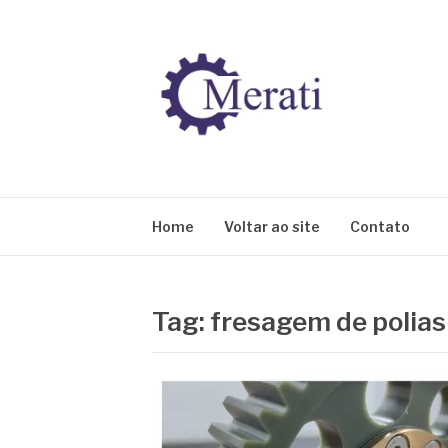
Pular
para
o
conteúdo
BLOG MERATI
Líder na fabricação de peças para Indústrias
Home
Voltar ao site
Contato
Tag:
fresagem de polias