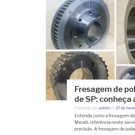
Fresagem de pol
de SP: conheça 
Publicado por
admin
em
27 de feve
Entenda como a fresagem de p
Merati, referência neste serv
precisão. A fresagem de poli