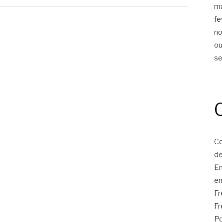
m
fe
n
ou
s
Co
de
E
en
F
Fr
Po