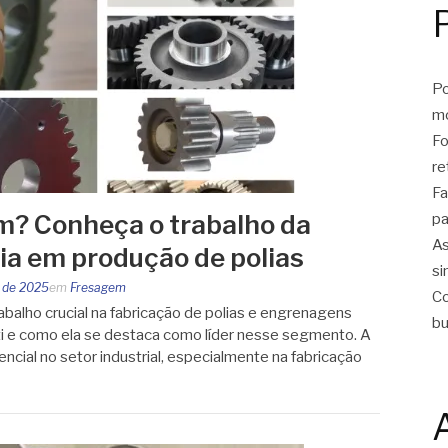
Po
m
Fo
re
Fa
m? Conheça o trabalho da
pa
As
cia em produção de polias
si
 de 2025
em
Fresagem
Co
balho crucial na fabricação de polias e engrenagens
bu
i e como ela se destaca como líder nesse segmento. A
cial no setor industrial, especialmente na fabricação