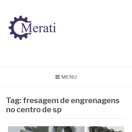
Pular
para
o
conteúdo
BLOG MERATI
Líder na fabricação de peças para Indústrias
MENU
Tag:
fresagem de engrenagens
no centro de sp