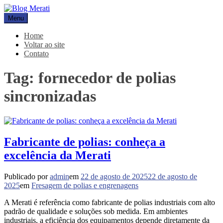
Pular
para
Menu
Blog Merati
Líder na fabricação de peças para Indústrias
o
conteúdo
Home
Voltar ao site
Contato
Tag:
fornecedor de polias
sincronizadas
Fabricante de polias: conheça a
excelência da Merati
Publicado por
admin
em
22 de agosto de 2025
22 de agosto de
2025
em
Fresagem de polias e engrenagens
A Merati é referência como fabricante de polias industriais com alto
padrão de qualidade e soluções sob medida. Em ambientes
industriais, a eficiência dos equipamentos depende diretamente da