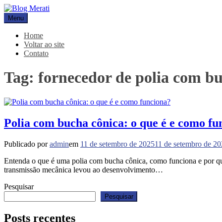
Pular
para
Menu
Blog Merati
Líder na fabricação de peças para Indústrias
o
conteúdo
Home
Voltar ao site
Contato
Tag:
fornecedor de polia com b
Polia com bucha cônica: o que é e como fu
Publicado por
admin
em
11 de setembro de 2025
11 de setembro de 2
Entenda o que é uma polia com bucha cônica, como funciona e por que 
transmissão mecânica levou ao desenvolvimento…
Pesquisar
Pesquisar
Posts recentes