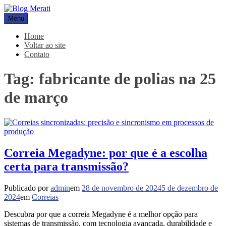
Pular
para
Menu
Blog Merati
Líder na fabricação de peças para Indústrias
o
conteúdo
Home
Voltar ao site
Contato
Tag:
fabricante de polias na 25
de março
Correia Megadyne: por que é a escolha
certa para transmissão?
Publicado por
admin
em
28 de novembro de 2024
5 de dezembro de
2024
em
Correias
Descubra por que a correia Megadyne é a melhor opção para
sistemas de transmissão, com tecnologia avançada, durabilidade e