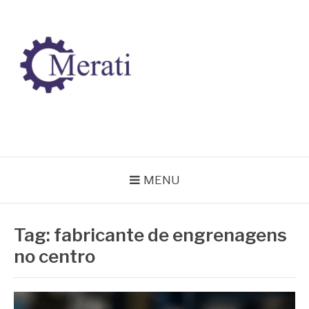
Pular
para
o
conteúdo
BLOG MERATI
Líder na fabricação de peças para Indústrias
MENU
Tag:
fabricante de engrenagens
no centro