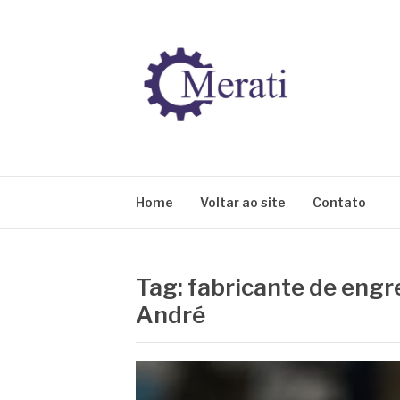
Pular
para
o
conteúdo
BLOG MERATI
Líder na fabricação de peças para Indústrias
Home
Voltar ao site
Contato
Tag:
fabricante de engr
André