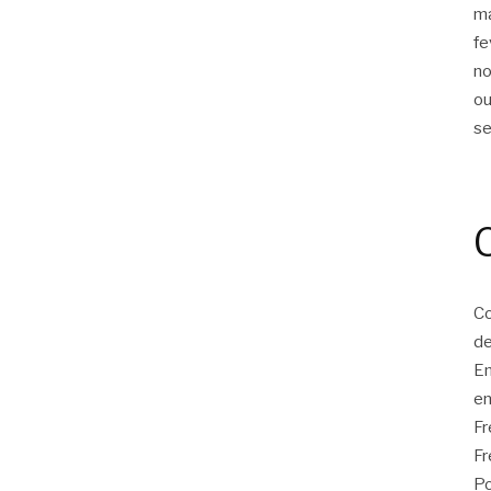
m
fe
n
ou
s
Co
de
E
en
F
Fr
Po