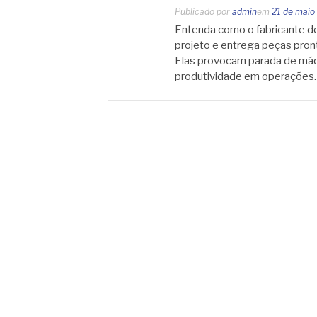
Publicado por
admin
em
21 de maio
Entenda como o fabricante de
projeto e entrega peças pron
Elas provocam parada de máq
produtividade em operações