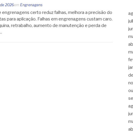
 de 2026
em
Engrenagens
 engrenagens certo reduz falhas, melhora a precisão do
a
tas para aplicação. Falhas em engrenagens custam caro.
ju
uina, retrabalho, aumento de manutenção e perda de
ju
…
m
ab
m
fe
ja
d
n
ou
s
a
ju
m
ab