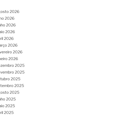
gosto 2026
lho 2026
nho 2026
aio 2026
ril 2026
arço 2026
vereiro 2026
neiro 2026
ezembro 2025
ovembro 2025
tubro 2025
etembro 2025
gosto 2025
nho 2025
aio 2025
ril 2025