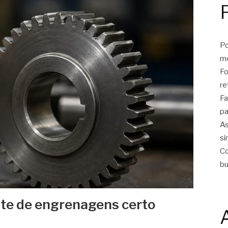
Po
m
Fo
re
Fa
pa
As
si
Co
bu
te de engrenagens certo